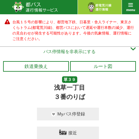
台風１５号の影響により、都営地下鉄、日暮里・舎人ライナー、東京さ
くらトラム(都電荒川線)、都営バス
において遅延や運行本数の減少、運行
の見合わせが発生する可能性があります。
今後の気象情報、運行情報に
ご注意ください。

バス停情報を非表示にする
鉄道乗換え
ルート図
草３９
浅草一丁目
３番のりば
Myバス停登録
接近