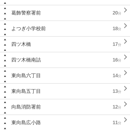

葛飾警察署前
20
分

よつぎ小学校前
18
分

四ツ木橋
17
分

四ツ木橋南詰
16
分

東向島六丁目
14
分

東向島五丁目
13
分

向島消防署前
12
分

東向島広小路
11
分