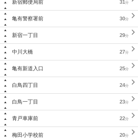
新宿郵便局前
31
分

亀有警察署前
30
分

新宿一丁目
29
分

中川大橋
27
分

亀有新道入口
25
分

白鳥四丁目
24
分

白鳥一丁目
23
分

青戸車庫前
22
分

梅田小学校前
20
分