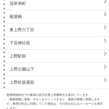

浅草寿町

菊屋橋

東上野六丁目

下谷神社前

上野駅前

上野公園山下

上野松坂屋前
・更新時刻時点での車両の走行位置と所要時分を表示しています。
・「最新情報に更新」ボタンをクリックすると、最新の情報に更新します
が、車両が終点に到着していた場合は、その旨を伝えるメッセージを表示
します。