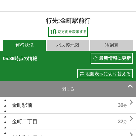
行先:金町駅前行
運行状況
バス停地図
時刻表
最新情報に更新
05:36時点の情報
地図表示に切り替える

閉じる

金町駅前
36
分

金町二丁目
32
分
