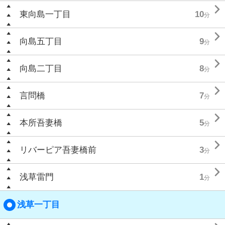

東向島一丁目
10
分

向島五丁目
9
分

向島二丁目
8
分

言問橋
7
分

本所吾妻橋
5
分

リバーピア吾妻橋前
3
分

浅草雷門
1
分
浅草一丁目