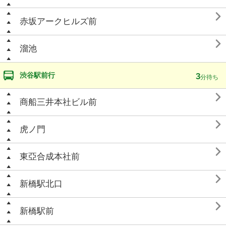

赤坂アークヒルズ前

溜池
渋谷駅前行
3
分待ち

商船三井本社ビル前

虎ノ門

東亞合成本社前

新橋駅北口

新橋駅前