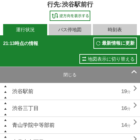
行先:渋谷駅前行
運行状況
バス停地図
時刻表
最新情報に更新
21:13時点の情報
地図表示に切り替える

閉じる

渋谷駅前
19
分

渋谷三丁目
16
分

青山学院中等部前
14
分
