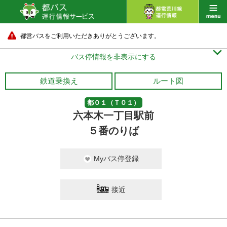
都営バスをご利用いただきありがとうございます。

バス停情報を非表示にする
鉄道乗換え
ルート図
都０１（Ｔ０１）
六本木一丁目駅前
５番のりば
Myバス停登録
接近