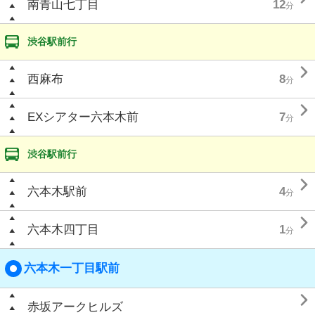
南青山七丁目
12
分
渋谷駅前行

西麻布
8
分

EXシアター六本木前
7
分
渋谷駅前行

六本木駅前
4
分

六本木四丁目
1
分
六本木一丁目駅前

赤坂アークヒルズ