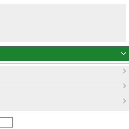



