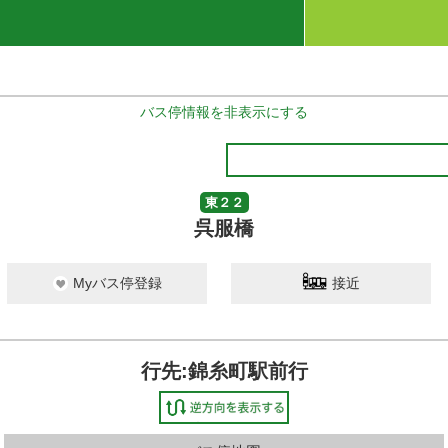
バス停情報を非表示にする
東２２
呉服橋
Myバス停登録
接近
行先:錦糸町駅前行