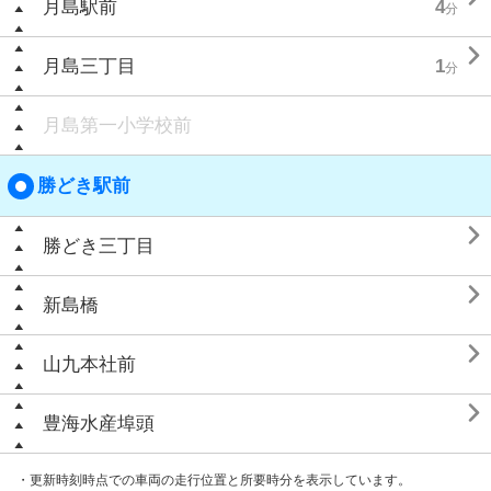
月島駅前
4
分

月島三丁目
1
分
月島第一小学校前
勝どき駅前

勝どき三丁目

新島橋

山九本社前

豊海水産埠頭
・更新時刻時点での車両の走行位置と所要時分を表示しています。