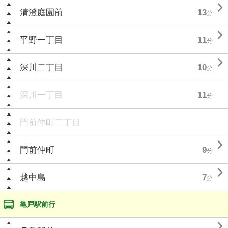

清澄庭園前
13
分

平野一丁目
11
分

深川二丁目
10
分
深川一丁目
11
分
門前仲町二丁目

門前仲町
9
分

越中島
7
分
亀戸駅前行
