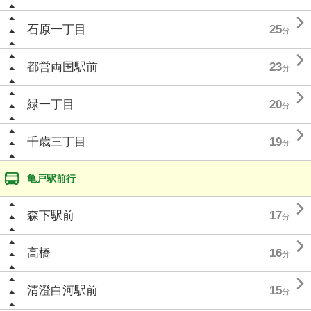

石原一丁目
25
分

都営両国駅前
23
分

緑一丁目
20
分

千歳三丁目
19
分
亀戸駅前行

森下駅前
17
分

高橋
16
分

清澄白河駅前
15
分