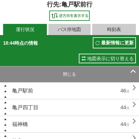
行先:亀戸駅前行
運行状況
バス停地図
時刻表
最新情報に更新
18:44時点の情報
地図表示に切り替える

閉じる

亀戸駅前
46
分

亀戸四丁目
44
分

福神橋
44
分
