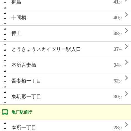
柳島
41
分

十間橋
40
分

押上
38
分

とうきょうスカイツリー駅入口
37
分

本所吾妻橋
34
分

吾妻橋一丁目
32
分

東駒形一丁目
30
分
亀戸駅前行

本所一丁目
28
分