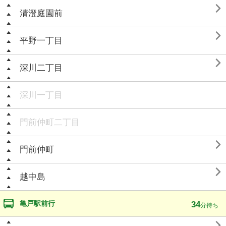

清澄庭園前

平野一丁目

深川二丁目
深川一丁目
門前仲町二丁目

門前仲町

越中島
亀戸駅前行
34
分待ち
