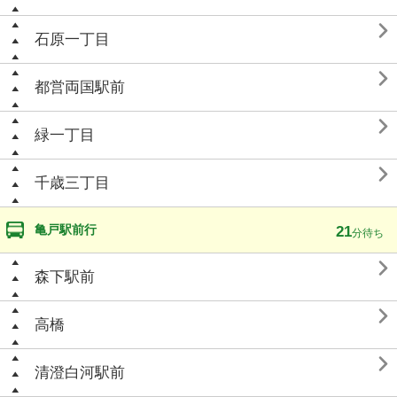

石原一丁目

都営両国駅前

緑一丁目

千歳三丁目
亀戸駅前行
21
分待ち

森下駅前

高橋

清澄白河駅前