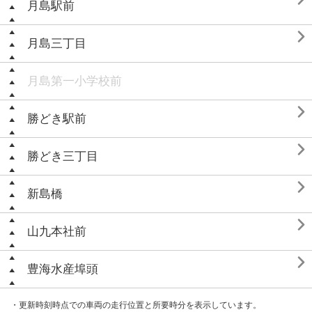
月島駅前

月島三丁目
月島第一小学校前

勝どき駅前

勝どき三丁目

新島橋

山九本社前

豊海水産埠頭
・更新時刻時点での車両の走行位置と所要時分を表示しています。