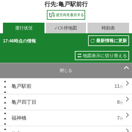
行先:亀戸駅前行
運行状況
バス停地図
時刻表
最新情報に更新
17:46時点の情報
地図表示に切り替える

閉じる

亀戸駅前
11
分

亀戸四丁目
8
分

福神橋
7
分
