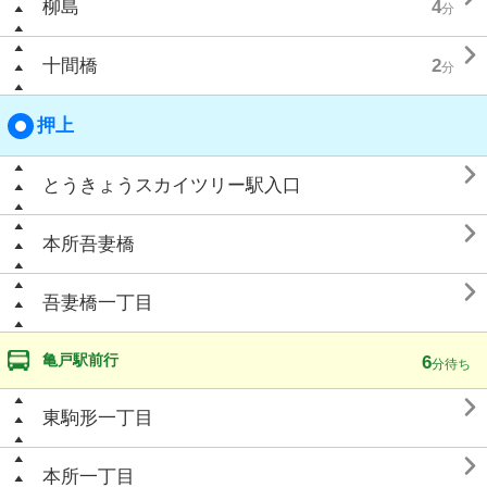
柳島
4
分

十間橋
2
分
押上

とうきょうスカイツリー駅入口

本所吾妻橋

吾妻橋一丁目
亀戸駅前行
6
分待ち

東駒形一丁目

本所一丁目