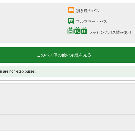
別系統のバス
フルフラットバス
ラッピングバス情報あり
このバス停の他の系統を見る
 non-step buses.