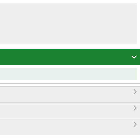



