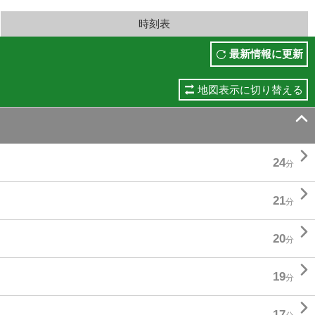
時刻表
最新情報に更新
地図表示に切り替える


24
分

21
分

20
分

19
分

17