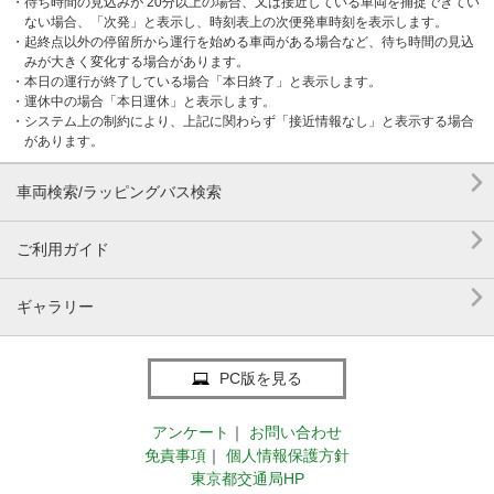
・待ち時間の見込みが 20分以上の場合、又は接近している車両を捕捉できてい
ない場合、「次発」と表示し、時刻表上の次便発車時刻を表示します。
・起終点以外の停留所から運行を始める車両がある場合など、待ち時間の見込
みが大きく変化する場合があります。
・本日の運行が終了している場合「本日終了」と表示します。
・運休中の場合「本日運休」と表示します。
・システム上の制約により、上記に関わらず「接近情報なし」と表示する場合
があります。

車両検索/ラッピングバス検索

ご利用ガイド

ギャラリー
PC版を見る
アンケート
｜
お問い合わせ
免責事項
｜
個人情報保護方針
東京都交通局HP