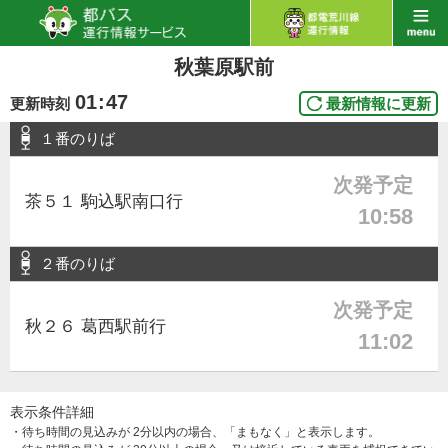
秋葉原駅前
01
:
47
更新時刻
最新情報に更新
１番のりば
次発予定
茶５１ 駒込駅南口行
10:58
２番のりば
次発予定
秋２６ 葛西駅前行
11:02
表示条件詳細
・待ち時間の見込みが 2分以内の場合、「まもなく」と表示します。