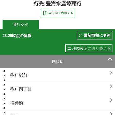
行先:豊海水産埠頭行
運行状況
最新情報に更新
23:29時点の情報
地図表示に切り替える

閉じる

亀戸駅前

亀戸四丁目

福神橋
