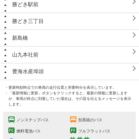

勝どき駅前

勝どき三丁目

新島橋

山九本社前

豊海水産埠頭
・更新時刻時点での車両の走行位置と所要時分を表示しています。
・「最新情報に更新」ボタンをクリックすると、最新の情報に更新します
が、車両が終点に到着していた場合は、その旨を伝えるメッセージを表示
します。
ノンステップバス
別系統のバス
燃料電池バス
フルフラットバス