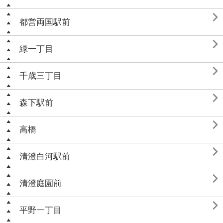

都営両国駅前

緑一丁目

千歳三丁目

森下駅前

高橋

清澄白河駅前

清澄庭園前

平野一丁目