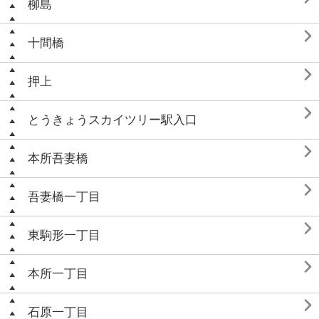
柳島

十間橋

押上

とうきょうスカイツリー駅入口

本所吾妻橋

吾妻橋一丁目

東駒形一丁目

本所一丁目

石原一丁目