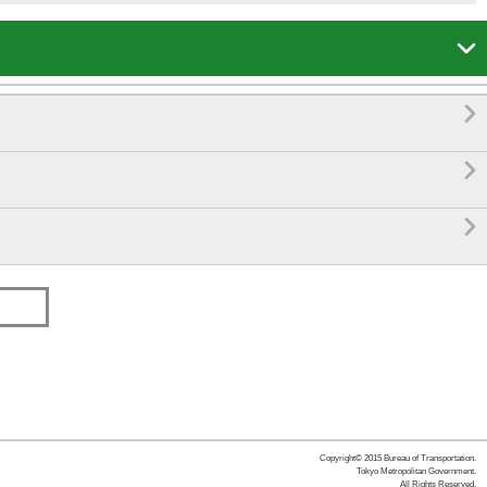




Copyright© 2015 Bureau of Transportation.
Tokyo Metropolitan Government.
All Rights Reserved.