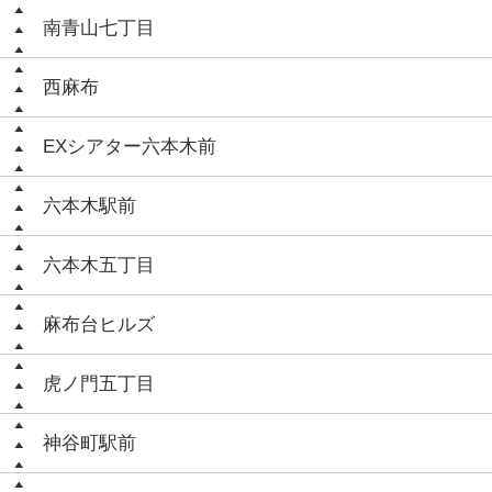
南青山七丁目
西麻布
EXシアター六本木前
六本木駅前
六本木五丁目
麻布台ヒルズ
虎ノ門五丁目
神谷町駅前