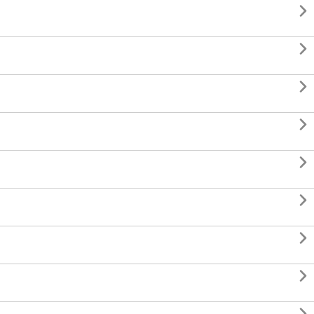







