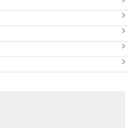




