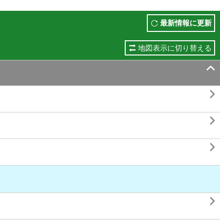
最新情報に更新
地図表示に切り替える




