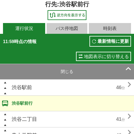
行先:渋谷駅前行
運行状況
バス停地図
時刻表
最新情報に更新
11:59時点の情報
地図表示に切り替える

閉じる

渋谷駅前
46
分
渋谷駅前行

渋谷二丁目
41
分
