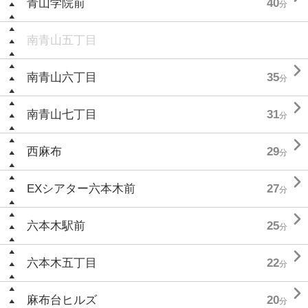
青山学院前
40
分
南青山五丁目

南青山六丁目
35
分

南青山七丁目
31
分

西麻布
29
分

EXシアター六本木前
27
分

六本木駅前
25
分

六本木五丁目
22
分

麻布台ヒルズ
20
分