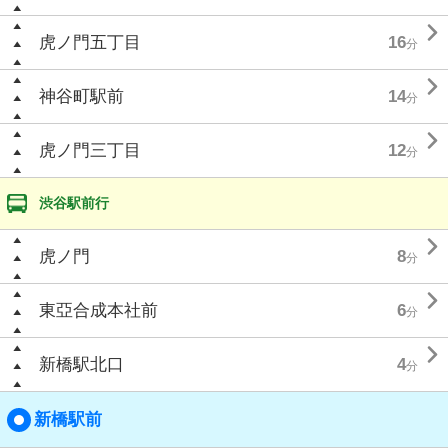

虎ノ門五丁目
16
分

神谷町駅前
14
分

虎ノ門三丁目
12
分
渋谷駅前行

虎ノ門
8
分

東亞合成本社前
6
分

新橋駅北口
4
分
新橋駅前