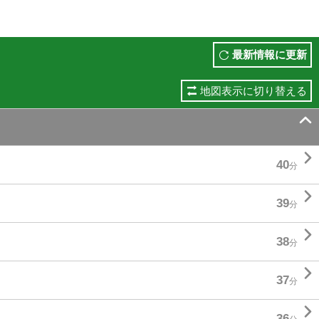
最新情報に更新
地図表示に切り替える


40
分

39
分

38
分

37
分

36