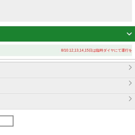

8/10.12,13,14,15日は臨時ダイヤにて運行を


