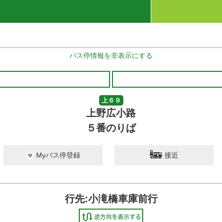
バス停情報を非表示にする
上６９
上野広小路
５番のりば
Myバス停登録
接近
行先:小滝橋車庫前行