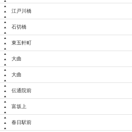
江戸川橋
石切橋
東五軒町
大曲
大曲
伝通院前
富坂上
春日駅前