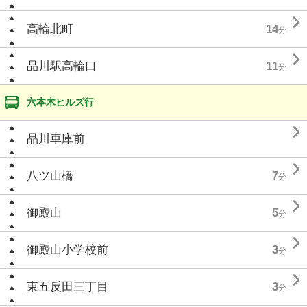

高輪北町
14
分

品川駅高輪口
11
分
六本木ヒルズ行

品川車庫前

八ツ山橋
7
分

御殿山
5
分

御殿山小学校前
3
分

東五反田三丁目
3
分