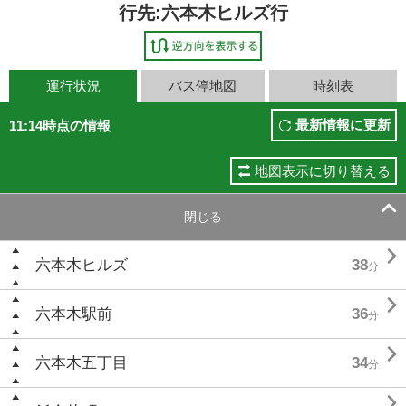
行先:六本木ヒルズ行
運行状況
バス停地図
時刻表
最新情報に更新
11:14時点の情報
地図表示に切り替える

閉じる

六本木ヒルズ
38
分

六本木駅前
36
分

六本木五丁目
34
分
