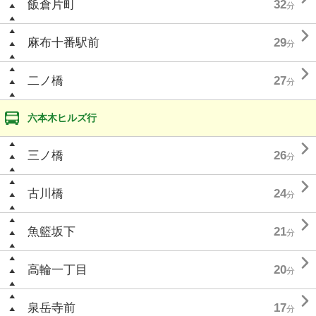
飯倉片町
32
分

麻布十番駅前
29
分

二ノ橋
27
分
六本木ヒルズ行

三ノ橋
26
分

古川橋
24
分

魚籃坂下
21
分

高輪一丁目
20
分

泉岳寺前
17
分