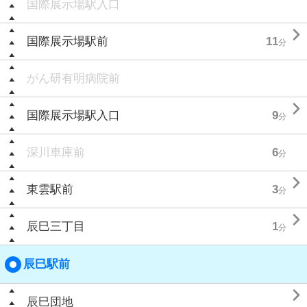
国際展示場駅入口

国際展示場駅前
11
分
がん研有明病院前

国際展示場駅入口
9
分
深川車庫前
6
分

東雲駅前
3
分

辰巳三丁目
1
分
辰巳駅前

辰巳団地