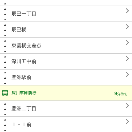

辰巳一丁目

辰巳橋

東雲橋交差点

深川五中前

豊洲駅前
深川車庫前行
9
分待ち

豊洲二丁目

ＩＨＩ前