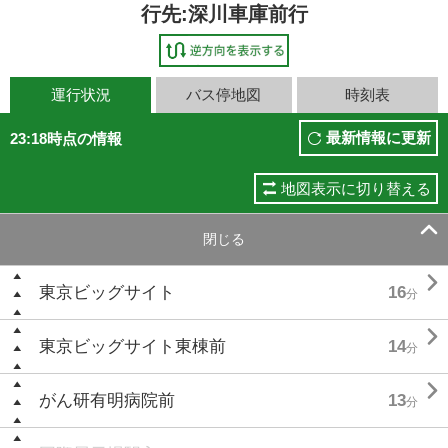
行先:深川車庫前行
運行状況
バス停地図
時刻表
最新情報に更新
23:18時点の情報
地図表示に切り替える

閉じる

東京ビッグサイト
16
分

東京ビッグサイト東棟前
14
分

がん研有明病院前
13
分