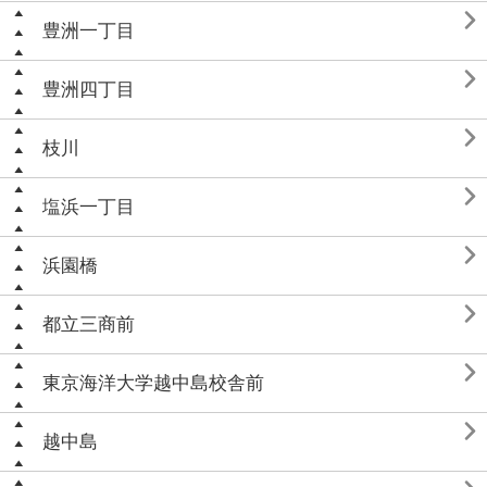

豊洲一丁目

豊洲四丁目

枝川

塩浜一丁目

浜園橋

都立三商前

東京海洋大学越中島校舎前

越中島