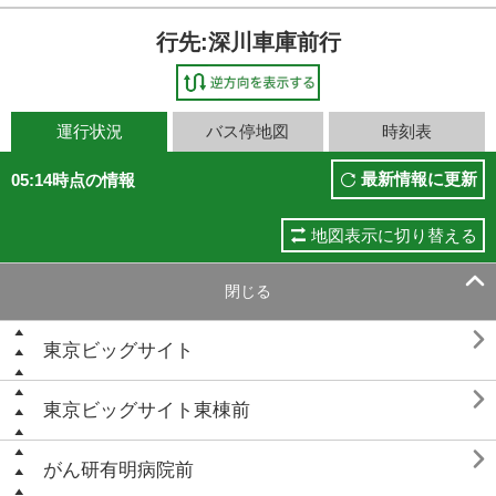
行先:深川車庫前行
運行状況
バス停地図
時刻表
最新情報に更新
05:14時点の情報
地図表示に切り替える

閉じる

東京ビッグサイト

東京ビッグサイト東棟前

がん研有明病院前