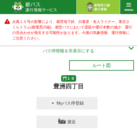
台風１５号の影響により、都営地下鉄、日暮里・舎人ライナー、東京さ
くらトラム(都電荒川線)、都営バス
において遅延や運行本数の減少、運行
の見合わせが発生する可能性があります。
今後の気象情報、運行情報に
ご注意ください。

バス停情報を非表示にする
ルート図
門１９
豊洲四丁目
Myバス停登録
接近