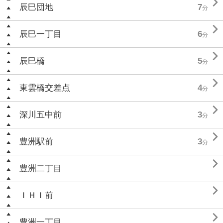

辰巳団地
7
分

辰巳一丁目
6
分

辰巳橋
5
分

東雲橋交差点
4
分

深川五中前
3
分

豊洲駅前
3
分

豊洲二丁目

ＩＨＩ前

豊洲一丁目