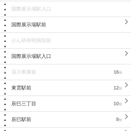
国際展示場駅入口

国際展示場駅前
がん研有明病院前

国際展示場駅入口
深川車庫前
16
分

東雲駅前
12
分

辰巳三丁目
10
分

辰巳駅前
8
分