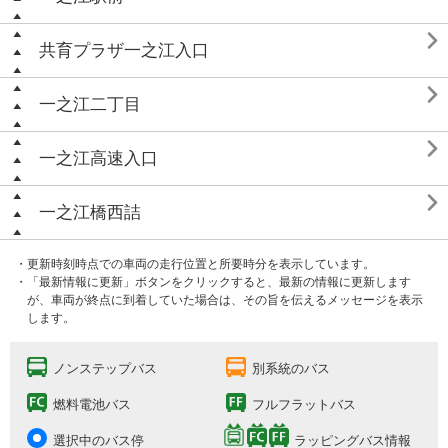

共育プラザ一之江入口

一之江二丁目

一之江高速入口

一之江橋西詰
・更新時刻時点での車両の走行位置と所要時分を表示しています。
・「最新情報に更新」ボタンをクリックすると、最新の情報に更新します
が、車両が終点に到着していた場合は、その旨を伝えるメッセージを表示
します。
ノンステップバス
別系統のバス
燃料電池バス
フルフラットバス
選択中のバス停
ラッピングバス情報