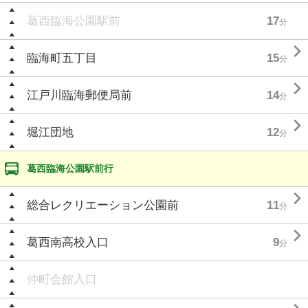
葛西臨海公園駅前
17
分

臨海町五丁目
15
分

江戸川臨海郵便局前
14
分

堀江団地
12
分
葛西臨海公園駅前行

総合レクリエーション公園前
11
分

葛西南高校入口
9
分
仲町会館入口