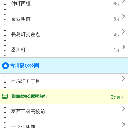

仲町西組
8
分

葛西駅前
5
分

長島町交差点
3
分

桑川町
1
分
古川親水公園

西瑞江五丁目
葛西臨海公園駅前行
3
分待ち

葛西工科高校前

一之江駅前