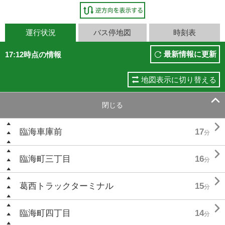
運行状況
バス停地図
時刻表
最新情報に更新
17:12時点の情報
地図表示に切り替える

閉じる

臨海車庫前
17
分

臨海町三丁目
16
分

葛西トラックターミナル
15
分

臨海町四丁目
14
分