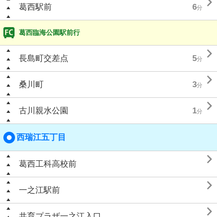

葛西駅前
6
分
葛西臨海公園駅前行

長島町交差点
5
分

桑川町
3
分

古川親水公園
1
分
西瑞江五丁目

葛西工科高校前

一之江駅前

共育プラザ一之江入口