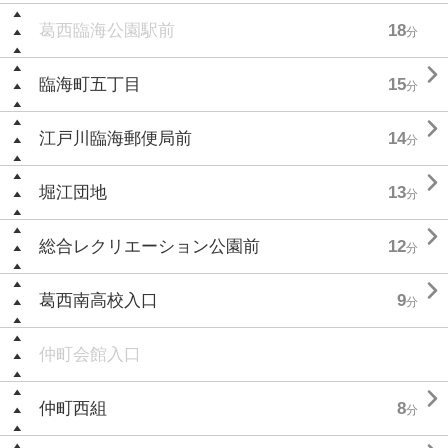
葛西臨海公園駅前
18
分

臨海町五丁目
15
分

江戸川臨海郵便局前
14
分

堀江団地
13
分

総合レクリエーション公園前
12
分

葛西南高校入口
9
分
仲町会館入口

仲町西組
8
分