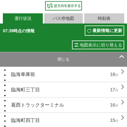
運行状況
バス停地図
時刻表
最新情報に更新
07:39時点の情報
地図表示に切り替える

閉じる

臨海車庫前
18
分

臨海町三丁目
17
分

葛西トラックターミナル
16
分

臨海町四丁目
15
分