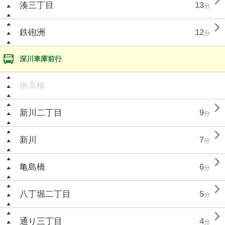

湊三丁目
13
分

鉄砲洲
12
分
深川車庫前行
南高橋

新川二丁目
9
分

新川
7
分

亀島橋
6
分

八丁堀二丁目
5
分

通り三丁目
4
分