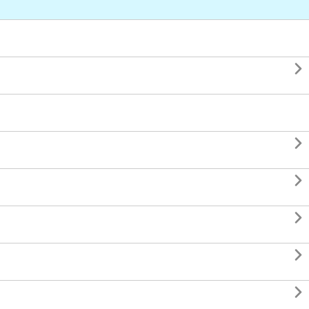





