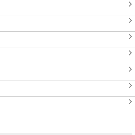






