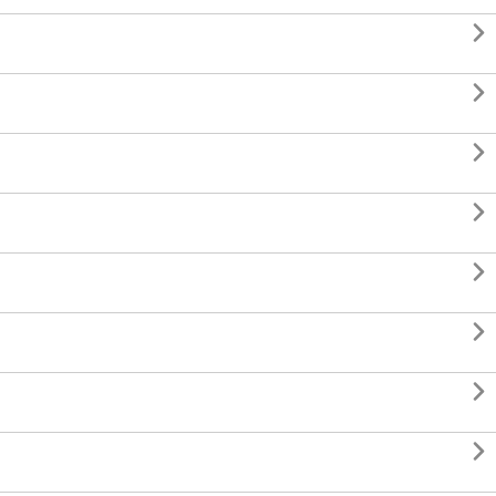







