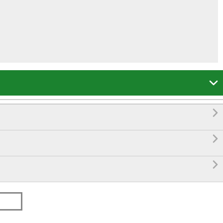



