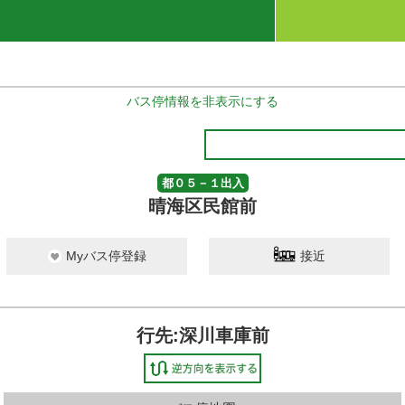
バス停情報を非表示にする
都０５－１出入
晴海区民館前
Myバス停登録
接近
行先:深川車庫前