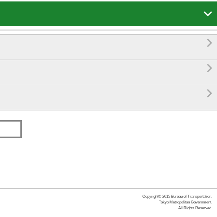




Copyright© 2015 Bureau of Transportation.
Tokyo Metropolitan Government.
All Rights Reserved.