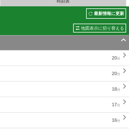
時刻表
最新情報に更新
地図表示に切り替える


20
分

20
分

18
分

17
分

16
分