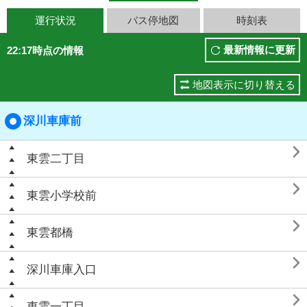
運行状況
バス停地図
時刻表
最新情報に更新
22:17時点の情報
地図表示に切り替える
深川車庫前

東雲二丁目

東雲小学校前

東雲都橋

深川車庫入口

東雲一丁目