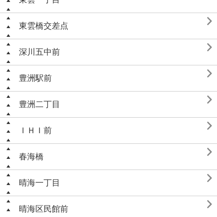

東雲橋交差点

深川五中前

豊洲駅前

豊洲二丁目

ＩＨＩ前

春海橋

晴海一丁目

晴海区民館前