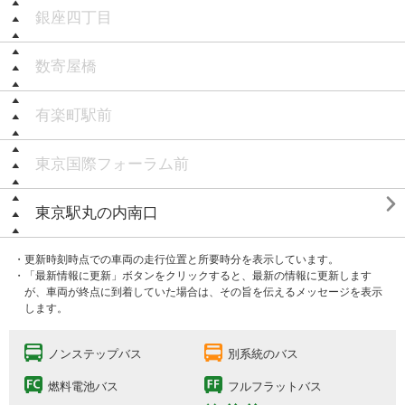
銀座四丁目
数寄屋橋
有楽町駅前
東京国際フォーラム前

東京駅丸の内南口
・更新時刻時点での車両の走行位置と所要時分を表示しています。
・「最新情報に更新」ボタンをクリックすると、最新の情報に更新します
が、車両が終点に到着していた場合は、その旨を伝えるメッセージを表示
します。
ノンステップバス
別系統のバス
燃料電池バス
フルフラットバス