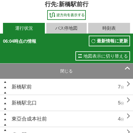
行先:新橋駅前行
運行状況
バス停地図
時刻表
最新情報に更新
06:04時点の情報
地図表示に切り替える

閉じる

新橋駅前
7
分

新橋駅北口
5
分

東亞合成本社前
4
分
