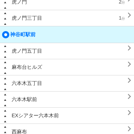
虎ノ門
2
分

虎ノ門三丁目
1
分
神谷町駅前

虎ノ門五丁目

麻布台ヒルズ

六本木五丁目

六本木駅前

EXシアター六本木前

西麻布