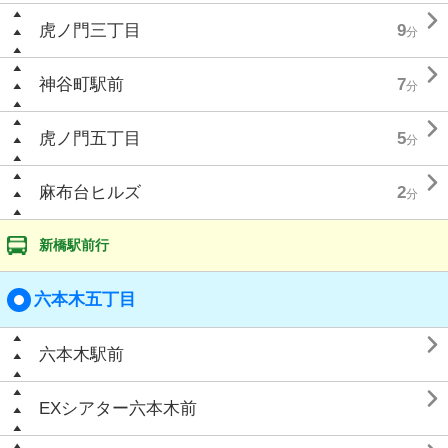

虎ノ門三丁目
9
分

神谷町駅前
7
分

虎ノ門五丁目
5
分

麻布台ヒルズ
2
分
新橋駅前行
六本木五丁目

六本木駅前

EXシアター六本木前