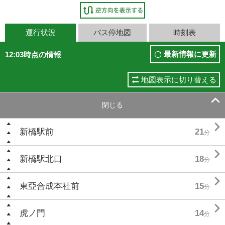
運行状況
バス停地図
時刻表
最新情報に更新
12:03時点の情報
地図表示に切り替える

閉じる

新橋駅前
21
分

新橋駅北口
18
分

東亞合成本社前
15
分

虎ノ門
14
分