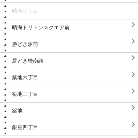
晴海三丁目

晴海トリトンスクエア前

勝どき駅前

勝どき橋南詰

築地六丁目

築地三丁目

築地

銀座四丁目