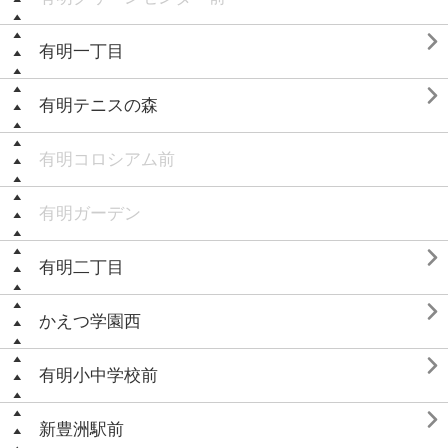

有明一丁目

有明テニスの森
有明コロシアム前
有明ガーデン

有明二丁目

かえつ学園西

有明小中学校前

新豊洲駅前