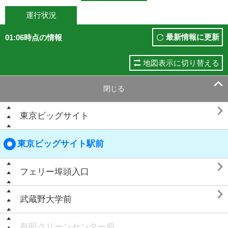
運行状況
最新情報に更新
01:06時点の情報
地図表示に切り替える

閉じる

東京ビッグサイト
東京ビッグサイト駅前

フェリー埠頭入口

武蔵野大学前
有明クリーンセンター前