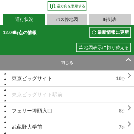
運行状況
バス停地図
時刻表
最新情報に更新
12:04時点の情報
地図表示に切り替える

閉じる

東京ビッグサイト
10
分
東京ビッグサイト駅前

フェリー埠頭入口
8
分

武蔵野大学前
7
分