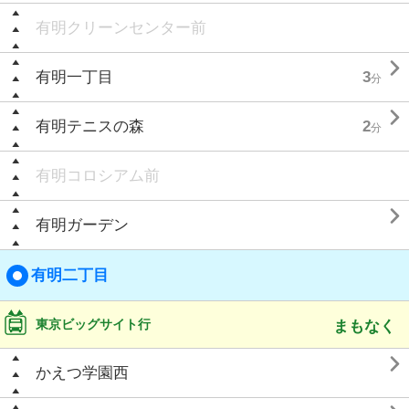
有明クリーンセンター前

有明一丁目
3
分

有明テニスの森
2
分
有明コロシアム前

有明ガーデン
有明二丁目
東京ビッグサイト行
まもなく

かえつ学園西