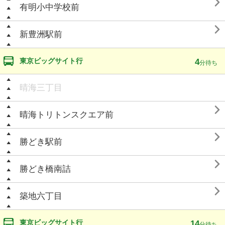

有明小中学校前

新豊洲駅前
東京ビッグサイト行
4
分待ち
晴海三丁目

晴海トリトンスクエア前

勝どき駅前

勝どき橋南詰

築地六丁目
東京ビッグサイト行
14
分待ち