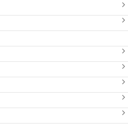






