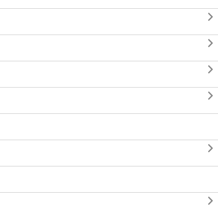





