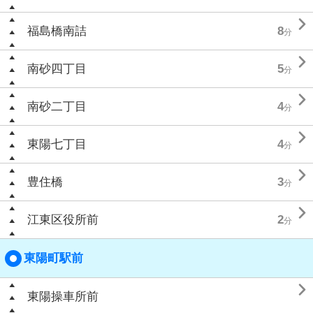

福島橋南詰
8
分

南砂四丁目
5
分

南砂二丁目
4
分

東陽七丁目
4
分

豊住橋
3
分

江東区役所前
2
分
東陽町駅前

東陽操車所前