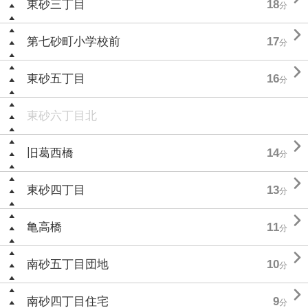
東砂三丁目
18
分

第七砂町小学校前
17
分

東砂五丁目
16
分
東砂六丁目北

旧葛西橋
14
分

東砂四丁目
13
分

亀高橋
11
分

南砂五丁目団地
10
分

南砂四丁目住宅
9
分