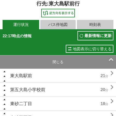
行先:東大島駅前行
運行状況
バス停地図
時刻表
最新情報に更新
22:17時点の情報
地図表示に切り替える

閉じる

東大島駅前
21
分

第五大島小学校前
20
分

東砂二丁目
18
分
