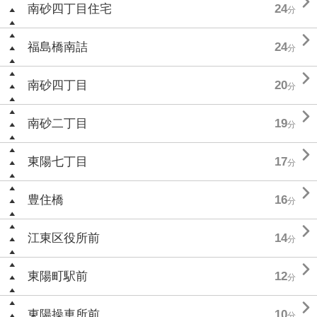

南砂四丁目住宅
24
分

福島橋南詰
24
分

南砂四丁目
20
分

南砂二丁目
19
分

東陽七丁目
17
分

豊住橋
16
分

江東区役所前
14
分

東陽町駅前
12
分

東陽操車所前
10
分