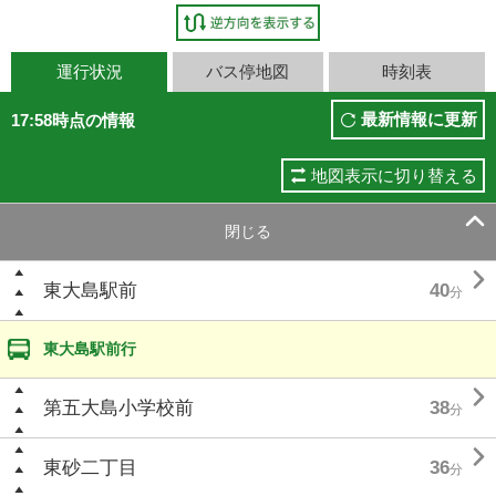
運行状況
バス停地図
時刻表
最新情報に更新
17:58時点の情報
地図表示に切り替える

閉じる

東大島駅前
40
分
東大島駅前行

第五大島小学校前
38
分

東砂二丁目
36
分