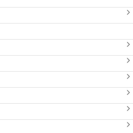






