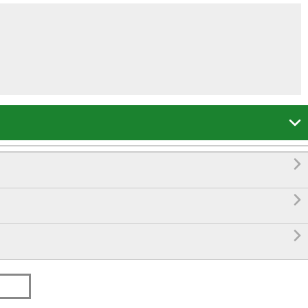



