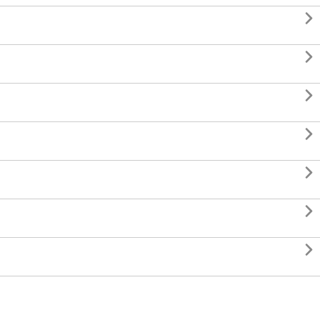






