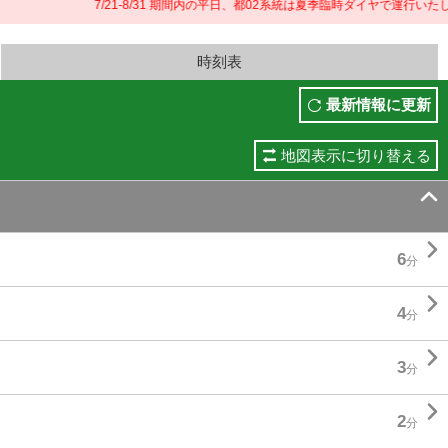
7/21-8/31 期間内の平日、都02系統は夏季臨時ダイヤで運行いたしま
時刻表
最新情報に更新
地図表示に切り替える


6
分

4
分

3
分

2
分