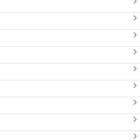








