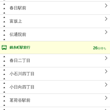

春日駅前

富坂上

伝通院前
錦糸町駅前行
26
分待ち

春日二丁目

小石川四丁目

小日向四丁目

茗荷谷駅前