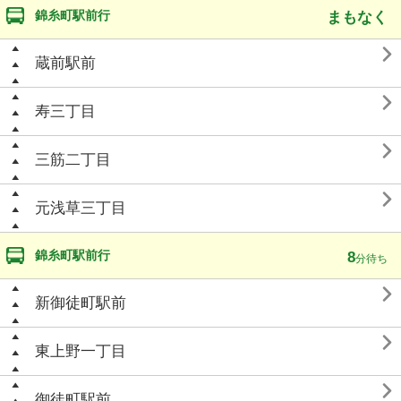
錦糸町駅前行
まもなく

蔵前駅前

寿三丁目

三筋二丁目

元浅草三丁目
錦糸町駅前行
8
分待ち

新御徒町駅前

東上野一丁目

御徒町駅前