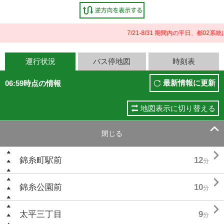
7/21-8/31 期間内の平日、都0
運行状況
バス停地図
時刻表
最新情報に更新
06:59時点の情報
地図表示に切り替える

閉じる

錦糸町駅前
12
分

錦糸公園前
10
分

太平三丁目
9
分