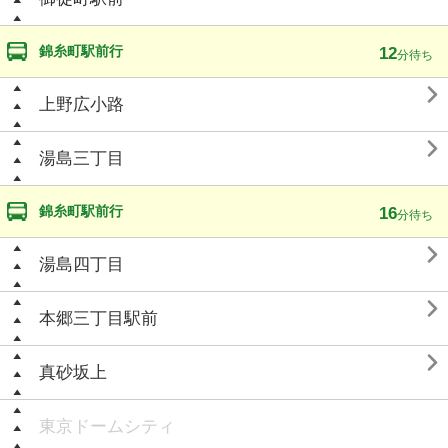
錦糸町駅前行
12
分待ち

上野広小路

湯島三丁目
錦糸町駅前行
16
分待ち

湯島四丁目

本郷三丁目駅前

真砂坂上
東京ドームシティ