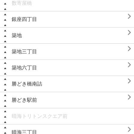
数寄屋橋

銀座四丁目

築地

築地三丁目

築地六丁目

勝どき橋南詰

勝どき駅前
晴海トリトンスクエア前

晴海三丁目