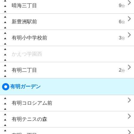

晴海三丁目
9
分

新豊洲駅前
6
分

有明小中学校前
3
分
かえつ学園西

有明二丁目
2
分
有明ガーデン

有明コロシアム前

有明テニスの森
