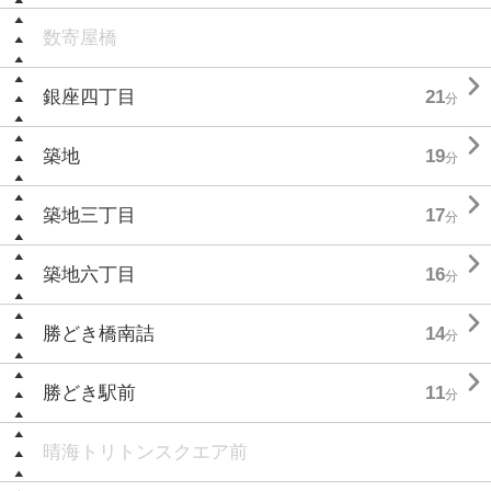
数寄屋橋

銀座四丁目
21
分

築地
19
分

築地三丁目
17
分

築地六丁目
16
分

勝どき橋南詰
14
分

勝どき駅前
11
分
晴海トリトンスクエア前