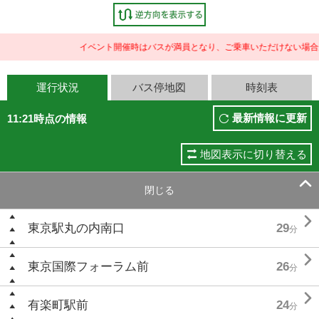
イベント開催時はバスが満員となり、ご乗車いただけない場合が
運行状況
バス停地図
時刻表
最新情報に更新
11:21時点の情報
地図表示に切り替える

閉じる

東京駅丸の内南口
29
分

東京国際フォーラム前
26
分

有楽町駅前
24
分