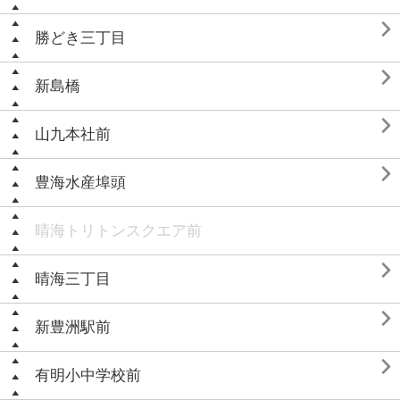

勝どき三丁目

新島橋

山九本社前

豊海水産埠頭
晴海トリトンスクエア前

晴海三丁目

新豊洲駅前

有明小中学校前