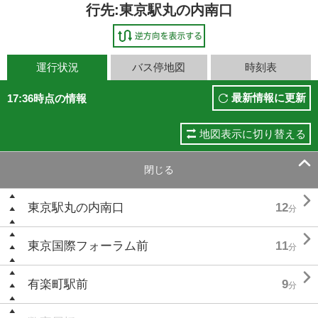
行先:東京駅丸の内南口
運行状況
バス停地図
時刻表
最新情報に更新
17:36時点の情報
地図表示に切り替える

閉じる

東京駅丸の内南口
12
分

東京国際フォーラム前
11
分

有楽町駅前
9
分