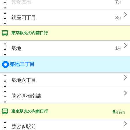
数寄屋橋
7
分

銀座四丁目
3
分
東京駅丸の内南口行

築地
1
分
築地三丁目

築地六丁目

勝どき橋南詰
東京駅丸の内南口行
6
分待ち

勝どき駅前