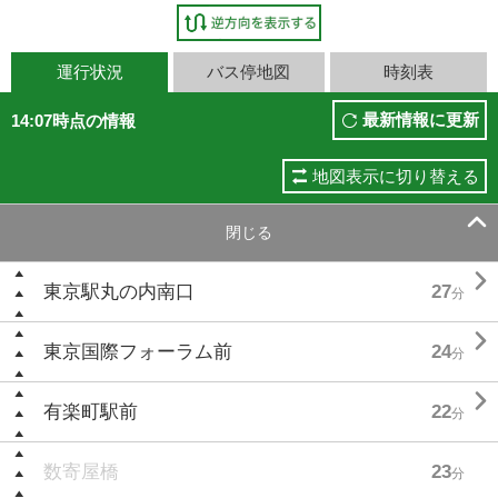
運行状況
バス停地図
時刻表
最新情報に更新
14:07時点の情報
地図表示に切り替える

閉じる

東京駅丸の内南口
27
分

東京国際フォーラム前
24
分

有楽町駅前
22
分
数寄屋橋
23
分