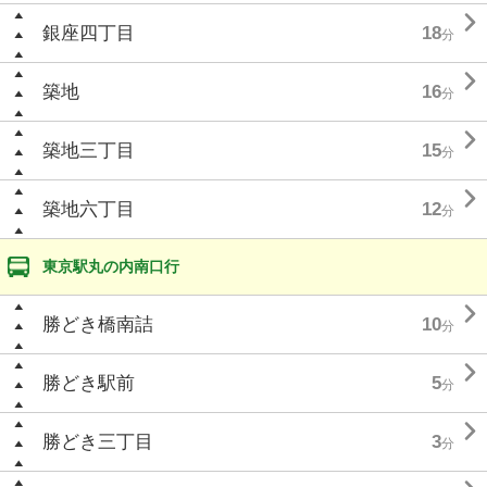

銀座四丁目
18
分

築地
16
分

築地三丁目
15
分

築地六丁目
12
分
東京駅丸の内南口行

勝どき橋南詰
10
分

勝どき駅前
5
分

勝どき三丁目
3
分