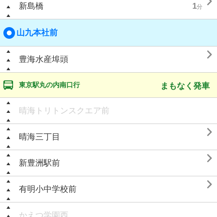

新島橋
1
分
山九本社前

豊海水産埠頭
東京駅丸の内南口行
まもなく発車
晴海トリトンスクエア前

晴海三丁目

新豊洲駅前

有明小中学校前
かえつ学園西