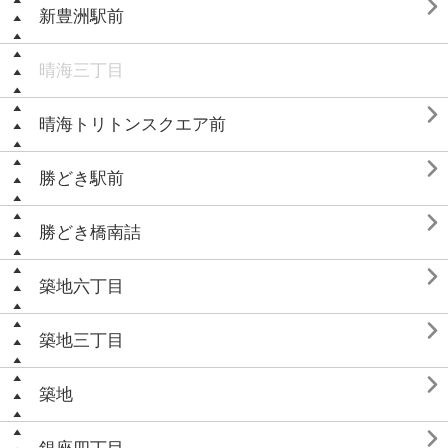

新豊洲駅前
晴海三丁目

晴海トリトンスクエア前

勝どき駅前

勝どき橋南詰

築地六丁目

築地三丁目

築地
