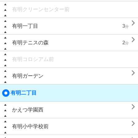
有明クリーンセンター前

有明一丁目
3
分

有明テニスの森
2
分
有明コロシアム前

有明ガーデン
有明二丁目

かえつ学園西

有明小中学校前