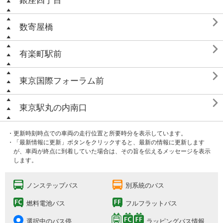
銀座四丁目

数寄屋橋

有楽町駅前

東京国際フォーラム前

東京駅丸の内南口
・更新時刻時点での車両の走行位置と所要時分を表示しています。
・「最新情報に更新」ボタンをクリックすると、最新の情報に更新します
が、車両が終点に到着していた場合は、その旨を伝えるメッセージを表示
します。
ノンステップバス
別系統のバス
燃料電池バス
フルフラットバス
選択中のバス停
ラッピングバス情報