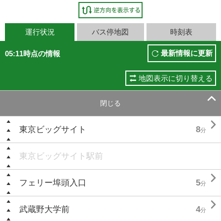
運行状況
バス停地図
時刻表
最新情報に更新
05:11時点の情報
地図表示に切り替える

閉じる

東京ビッグサイト
8
分
東京ビッグサイト駅前

フェリー埠頭入口
5
分

武蔵野大学前
4
分