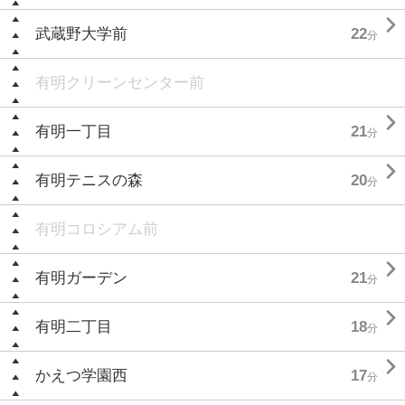

武蔵野大学前
22
分
有明クリーンセンター前

有明一丁目
21
分

有明テニスの森
20
分
有明コロシアム前

有明ガーデン
21
分

有明二丁目
18
分

かえつ学園西
17
分