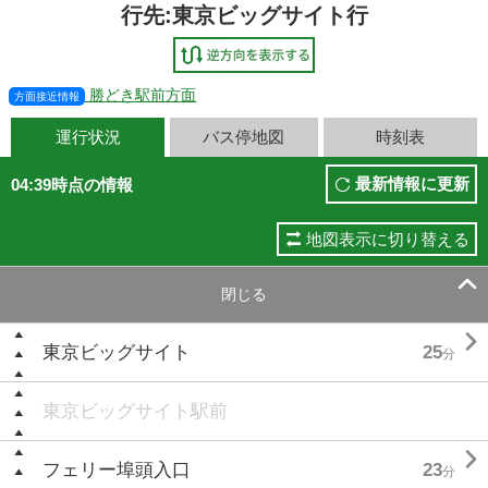
行先:東京ビッグサイト行
勝どき駅前方面
方面接近情報
運行状況
バス停地図
時刻表
最新情報に更新
04:39時点の情報
地図表示に切り替える

閉じる

東京ビッグサイト
25
分
東京ビッグサイト駅前

フェリー埠頭入口
23
分