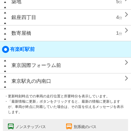
築地
5
分

銀座四丁目
4
分

数寄屋橋
1
分
有楽町駅前

東京国際フォーラム前

東京駅丸の内南口
・更新時刻時点での車両の走行位置と所要時分を表示しています。
・「最新情報に更新」ボタンをクリックすると、最新の情報に更新します
が、車両が終点に到着していた場合は、その旨を伝えるメッセージを表示
します。
ノンステップバス
別系統のバス