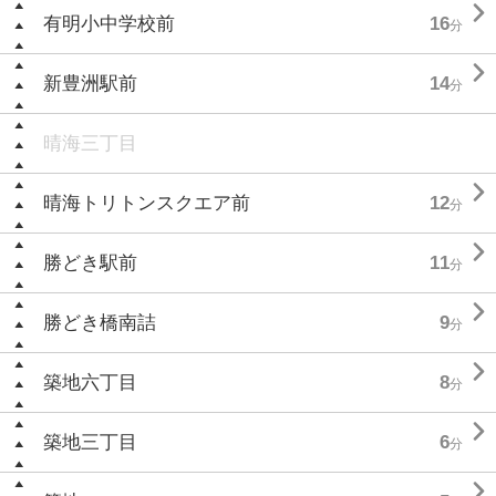

有明小中学校前
16
分

新豊洲駅前
14
分
晴海三丁目

晴海トリトンスクエア前
12
分

勝どき駅前
11
分

勝どき橋南詰
9
分

築地六丁目
8
分

築地三丁目
6
分
