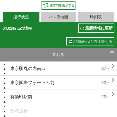
運行状況
バス停地図
時刻表
最新情報に更新
04:02時点の情報
地図表示に切り替える

閉じる

東京駅丸の内南口
27
分

東京国際フォーラム前
22
分

有楽町駅前
22
分
数寄屋橋