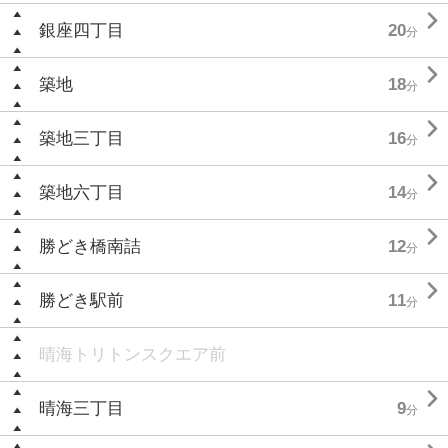

銀座四丁目
20
分

築地
18
分

築地三丁目
16
分

築地六丁目
14
分

勝どき橋南詰
12
分

勝どき駅前
11
分
晴海トリトンスクエア前

晴海三丁目
9
分