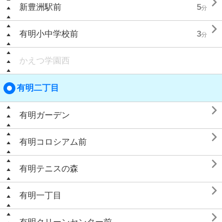

新豊洲駅前
5
分

有明小中学校前
3
分
かえつ学園西
有明二丁目

有明ガーデン

有明コロシアム前

有明テニスの森

有明一丁目
