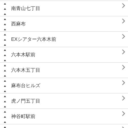

南青山七丁目

西麻布

EXシアター六本木前

六本木駅前

六本木五丁目

麻布台ヒルズ

虎ノ門五丁目

神谷町駅前