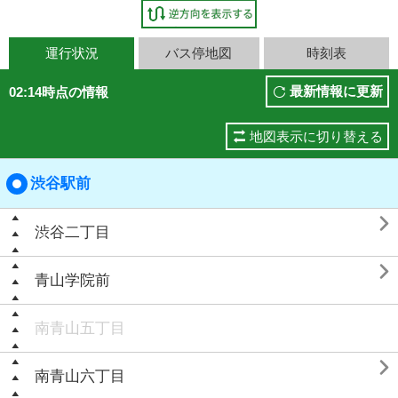
運行状況
バス停地図
時刻表
最新情報に更新
02:14時点の情報
地図表示に切り替える
渋谷駅前

渋谷二丁目

青山学院前
南青山五丁目

南青山六丁目