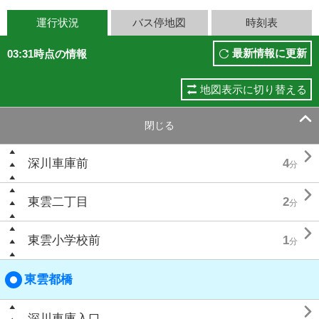
運行状況
バス停地図
時刻表
最新情報に更新
03:31時点の情報
地図表示に切り替える

閉じる

深川車庫前
4
分

東雲二丁目
2
分

東雲小学校前
1
分
東雲都橋

深川車庫入口