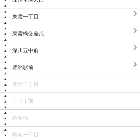

東雲一丁目

東雲橋交差点

深川五中前

豊洲駅前
豊洲二丁目
ＩＨＩ前
春海橋
晴海一丁目