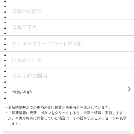
晴海区民館前
晴海三丁目
ホテルマリナーズコート東京前
はるみらい前
晴海ふ頭公園南

晴海埠頭
・更新時刻時点での車両の走行位置と所要時分を表示しています。
・「最新情報に更新」ボタンをクリックすると、最新の情報に更新します
が、車両が終点に到着していた場合は、その旨を伝えるメッセージを表示
します。