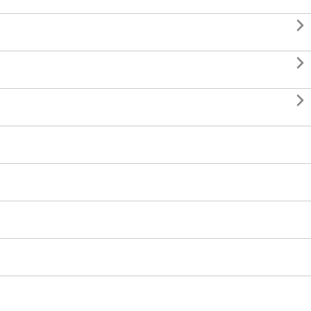


