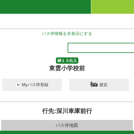
バス停情報を非表示にする
錦１３出入
東雲小学校前
Myバス停登録
接近
行先:深川車庫前行
バス停地図