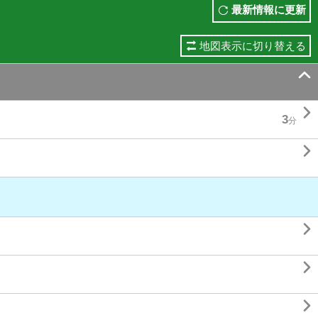
最新情報に更新
地図表示に切り替える


3
分



