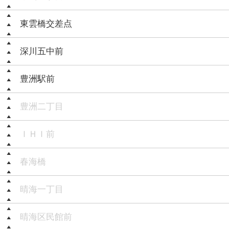
東雲橋交差点
深川五中前
豊洲駅前
豊洲二丁目
ＩＨＩ前
春海橋
晴海一丁目
晴海区民館前