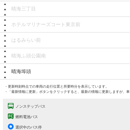
晴海三丁目
ホテルマリナーズコート東京前
はるみらい前
晴海ふ頭公園南
晴海埠頭
・更新時刻時点での車両の走行位置と所要時分を表示しています。
・「最新情報に更新」ボタンをクリックすると、最新の情報に更新しますが、車
ノンステップバス
燃料電池バス
選択中のバス停