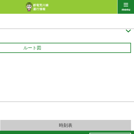

ルート図
時刻表