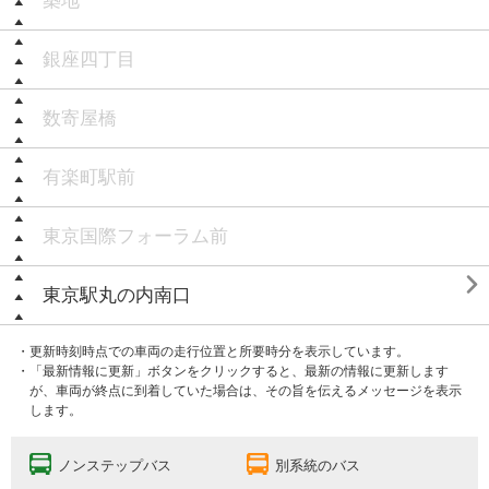
築地
銀座四丁目
数寄屋橋
有楽町駅前
東京国際フォーラム前

東京駅丸の内南口
・更新時刻時点での車両の走行位置と所要時分を表示しています。
・「最新情報に更新」ボタンをクリックすると、最新の情報に更新します
が、車両が終点に到着していた場合は、その旨を伝えるメッセージを表示
します。
ノンステップバス
別系統のバス