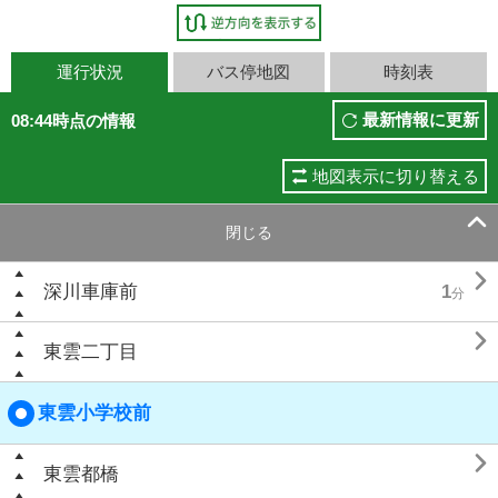
運行状況
バス停地図
時刻表
最新情報に更新
08:44時点の情報
地図表示に切り替える

閉じる

深川車庫前
1
分

東雲二丁目
東雲小学校前

東雲都橋