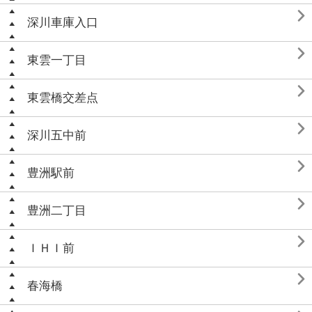

深川車庫入口

東雲一丁目

東雲橋交差点

深川五中前

豊洲駅前

豊洲二丁目

ＩＨＩ前

春海橋