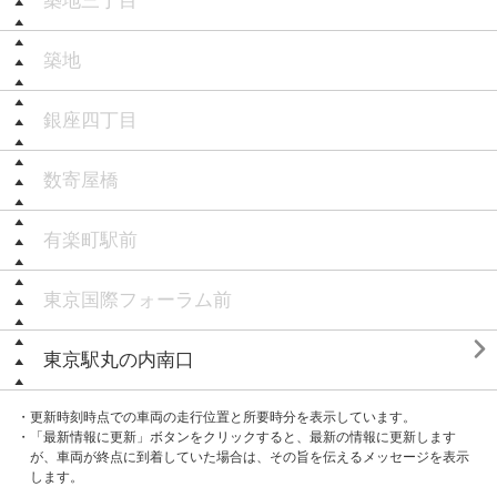
築地三丁目
築地
銀座四丁目
数寄屋橋
有楽町駅前
東京国際フォーラム前

東京駅丸の内南口
・更新時刻時点での車両の走行位置と所要時分を表示しています。
・「最新情報に更新」ボタンをクリックすると、最新の情報に更新します
が、車両が終点に到着していた場合は、その旨を伝えるメッセージを表示
します。