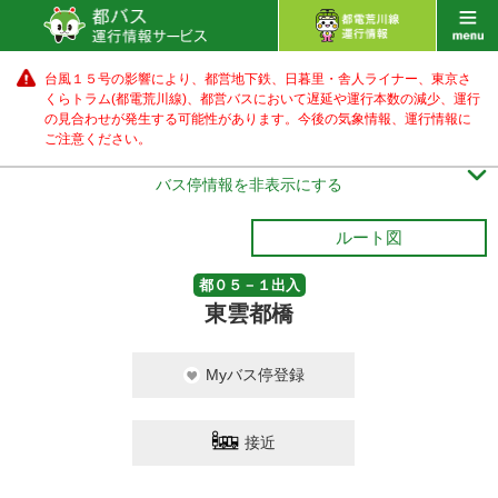
台風１５号の影響により、都営地下鉄、日暮里・舎人ライナー、東京さ
くらトラム(都電荒川線)、都営バス
において遅延や運行本数の減少、運行
の見合わせが発生する可能性があります。
今後の気象情報、運行情報に
ご注意ください。

バス停情報を非表示にする
ルート図
都０５－１出入
東雲都橋
Myバス停登録
接近