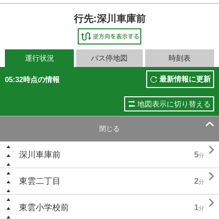
行先:深川車庫前
運行状況
バス停地図
時刻表
最新情報に更新
05:32時点の情報
地図表示に切り替える

閉じる

深川車庫前
5
分

東雲二丁目
2
分

東雲小学校前
1
分