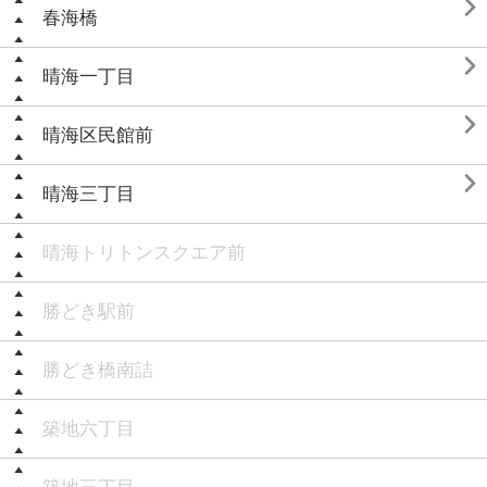

春海橋

晴海一丁目

晴海区民館前

晴海三丁目
晴海トリトンスクエア前
勝どき駅前
勝どき橋南詰
築地六丁目