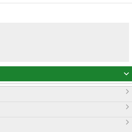



