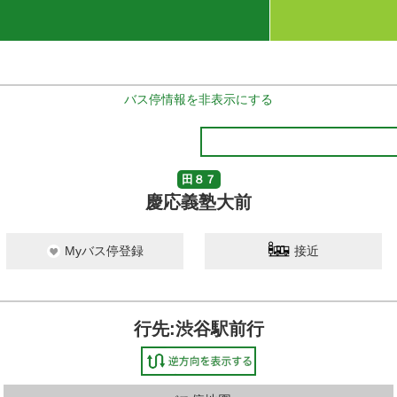
バス停情報を非表示にする
田８７
慶応義塾大前
Myバス停登録
接近
行先:渋谷駅前行