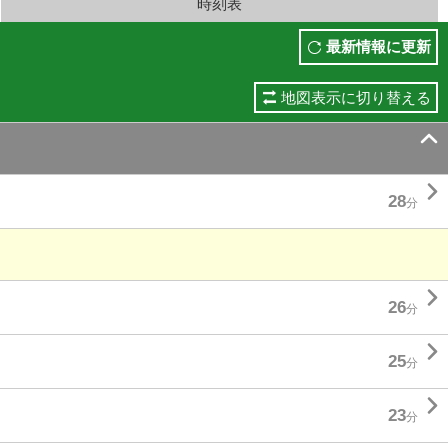
時刻表
最新情報に更新
地図表示に切り替える


28
分

26
分

25
分

23
分