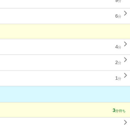
9
分

6
分

4
分

2
分

1
分
3
分待ち
