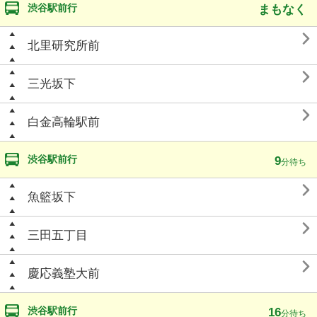
渋谷駅前行
まもなく

北里研究所前

三光坂下

白金高輪駅前
渋谷駅前行
9
分待ち

魚籃坂下

三田五丁目

慶応義塾大前
渋谷駅前行
16
分待ち