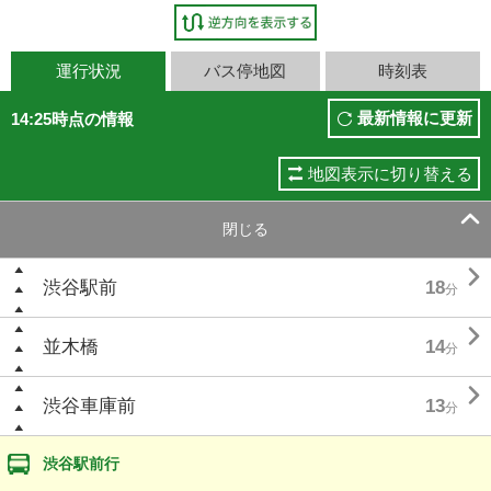
運行状況
バス停地図
時刻表
最新情報に更新
14:25時点の情報
地図表示に切り替える

閉じる

渋谷駅前
18
分

並木橋
14
分

渋谷車庫前
13
分
渋谷駅前行