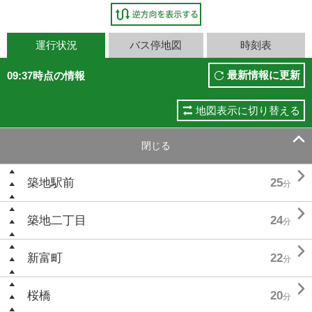
運行状況
バス停地図
時刻表
最新情報に更新
09:37時点の情報
地図表示に切り替える

閉じる

築地駅前
25
分

築地二丁目
24
分

新富町
22
分

桜橋
20
分