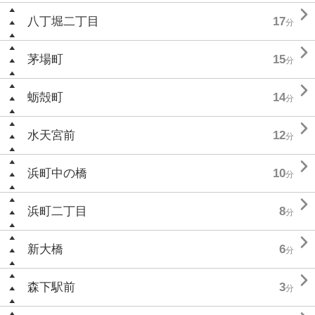

八丁堀二丁目
17
分

茅場町
15
分

蛎殻町
14
分

水天宮前
12
分

浜町中の橋
10
分

浜町二丁目
8
分

新大橋
6
分

森下駅前
3
分