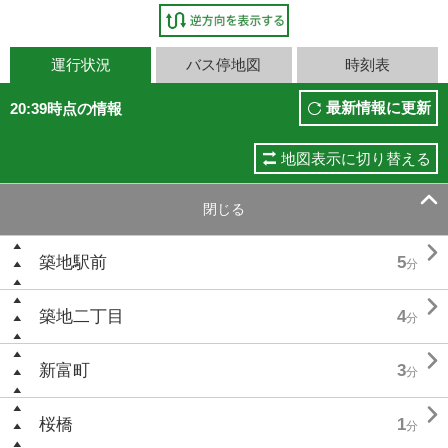
運行状況
バス停地図
時刻表
最新情報に更新
20:39時点の情報
地図表示に切り替える

閉じる

築地駅前
5
分

築地二丁目
4
分

新富町
3
分

桜橋
1
分