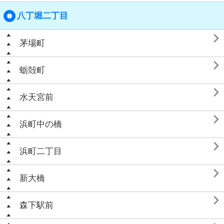
八丁堀二丁目

茅場町

蛎殻町

水天宮前

浜町中の橋

浜町二丁目

新大橋

森下駅前