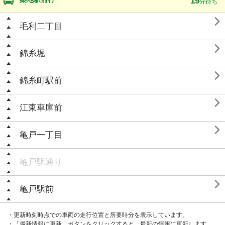
19
分待ち

毛利二丁目

錦糸堀

錦糸町駅前

江東車庫前

亀戸一丁目
亀戸駅通り

亀戸駅前
・更新時刻時点での車両の走行位置と所要時分を表示しています。
・「最新情報に更新」ボタンをクリックすると、最新の情報に更新します