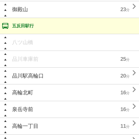

御殿山
23
分
五反田駅行
八ツ山橋
品川車庫前
25
分

品川駅高輪口
20
分

高輪北町
16
分

泉岳寺前
16
分

高輪一丁目
11
分