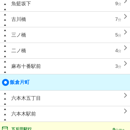

魚籃坂下
9
分

古川橋
7
分

三ノ橋
5
分

二ノ橋
4
分

麻布十番駅前
3
分
飯倉片町

六本木五丁目

六本木駅前
五反田駅行
9