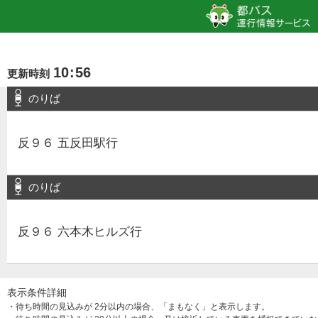
10
:
56
更新時刻
のりば
反９６ 五反田駅行
のりば
反９６ 六本木ヒルズ行
表示条件詳細
・待ち時間の見込みが 2分以内の場合、「まもなく」と表示します。