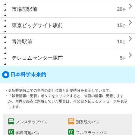

市場前駅前
20
分

東京ビッグサイト駅前
15
分

青海駅前
10
分

テレコムセンター駅前
5
分
日本科学未来館
・更新時刻時点での車両の走行位置と所要時分を表示しています。
・「最新情報に更新」ボタンをクリックすると、最新の情報に更新します
が、車両が終点に到着していた場合は、その旨を伝えるメッセージを表示
します。
ノンステップバス
別系統のバス
燃料電池バス
フルフラットバス