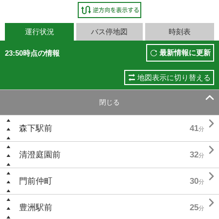
運行状況
バス停地図
時刻表
最新情報に更新
23:50時点の情報
地図表示に切り替える

閉じる

森下駅前
41
分

清澄庭園前
32
分

門前仲町
30
分

豊洲駅前
25
分