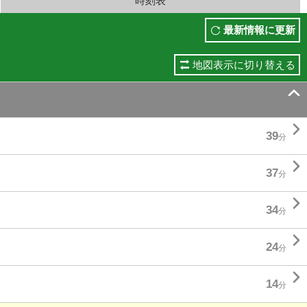
時刻表
最新情報に更新
地図表示に切り替える


39
分

37
分

34
分

24
分

14
分