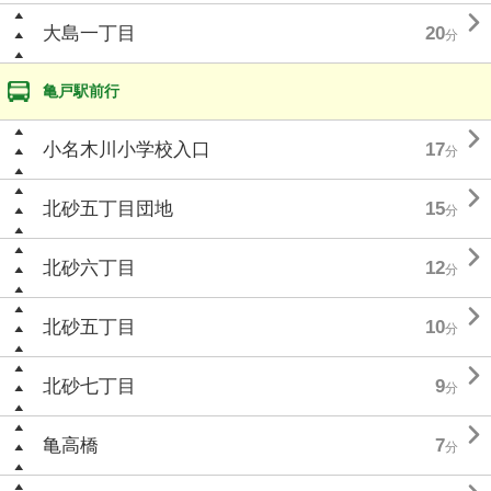

大島一丁目
20
分
亀戸駅前行

小名木川小学校入口
17
分

北砂五丁目団地
15
分

北砂六丁目
12
分

北砂五丁目
10
分

北砂七丁目
9
分

亀高橋
7
分