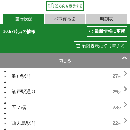
運行状況
バス停地図
時刻表
最新情報に更新
10:57時点の情報
地図表示に切り替える

閉じる

亀戸駅前
27
分

亀戸駅通り
25
分

五ノ橋
23
分

西大島駅前
22
分