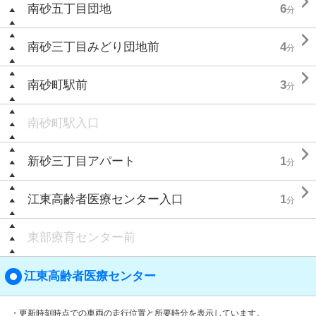

南砂五丁目団地
6
分

南砂三丁目みどり団地前
4
分

南砂町駅前
3
分
南砂町駅入口

新砂三丁目アパート
1
分

江東高齢者医療センター入口
1
分
東部療育センター前
江東高齢者医療センター
・更新時刻時点での車両の走行位置と所要時分を表示しています。